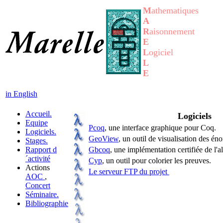
M
athematiques
A
R
aisonnement
E
L
ogiciel
L
E
in English
Accueil.
Logiciels
Equipe
Pcoq
, une interface graphique pour Coq.
Logiciels.
GeoView
, un outil de visualisation des é
Stages.
Rapport d
Gbcoq
, une implémentation certifiée de l'
´activité
Cyp
, un outil pour colorier les preuves.
Actions
Le serveur FTP du projet
AOC
,
Concert
Séminaire.
Bibliographie