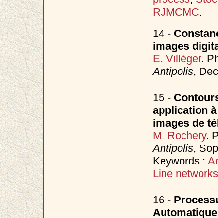
RJMCMC
.
14 -
Constanc
images digit
E. Villéger
. P
Antipolis
, De
15 -
Contours 
application à
images de té
M. Rochery
. 
Antipolis
, Sop
Keywords :
Ac
Line networks
16 -
Processu
Automatique 