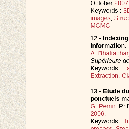
October
2007
Keywords :
3D
images
,
Struc
MCMC
.
12 -
Indexing 
information
.
A. Bhattachar
Supérieure d
Keywords :
L
Extraction
,
Cl
13 -
Etude du
ponctuels m
G. Perrin
. Ph
2006
.
Keywords :
Tr
process
,
Stoc