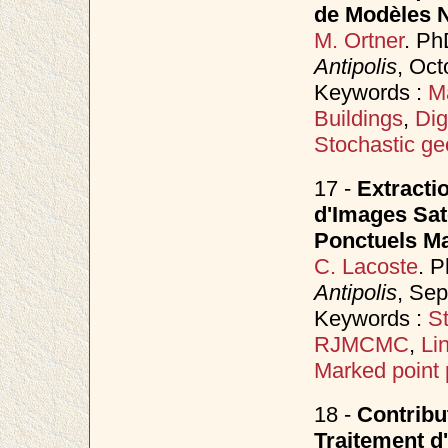
de Modèles N
M. Ortner
. Ph
Antipolis
, Oc
Keywords :
M
Buildings
,
Dig
Stochastic ge
17 -
Extracti
d'Images Sat
Ponctuels M
C. Lacoste
. 
Antipolis
, Se
Keywords :
S
RJMCMC
,
Li
Marked point
18 -
Contribu
Traitement d