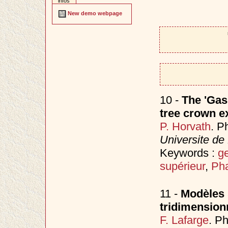
infos
New demo webpage
10 -
The 'Gas 
tree crown e
P. Horvath
. P
Universite de
Keywords :
ge
supérieur
,
Pha
11 -
Modèles 
tridimension
F. Lafarge
. P