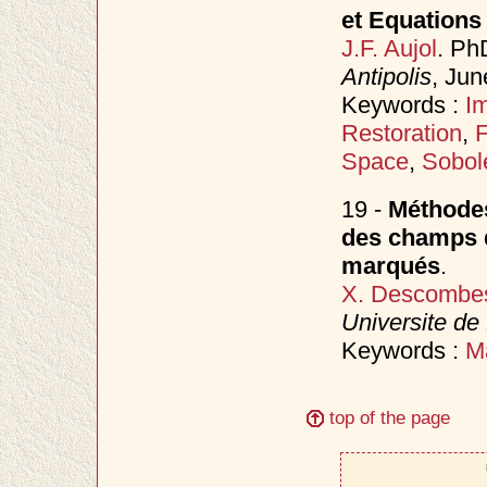
et Equations 
J.F. Aujol
. Ph
Antipolis
, Ju
Keywords :
I
Restoration
,
F
Space
,
Sobol
19 -
Méthodes
des champs 
marqués
.
X. Descombe
Universite de
Keywords :
M
top of the page