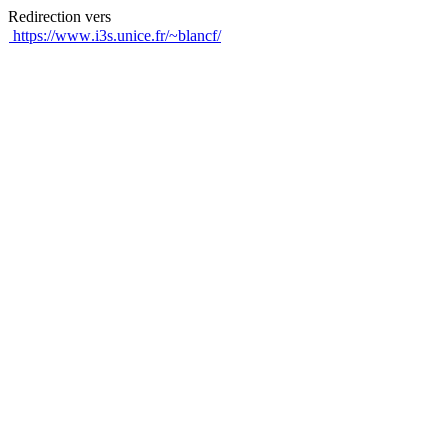
Redirection vers
https://www.i3s.unice.fr/~blancf/