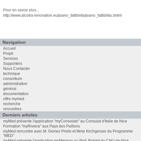
Pour en savoir plus...
http://www.alcotra-innovation.eu/piano_fattibilita/piano_fattibilita.shtml
Navigation
Accueil
Projet
Services
Supporters
Nous Contacter
technique
consortium
administration
général
documentation
offre mymed
recherche
rencontres
Derniers articles
myMed présente l'application "myConsolato" au Consulat d'Italie de Nice
Formation "myRiviera" aux Pays des Paillons
myMed rencontre avec M. Gomez Prieto et Mme Kirchgesser du Programme
"MED"
myMed présente l'application myMemory au Prof. Robert du CHU de Nice