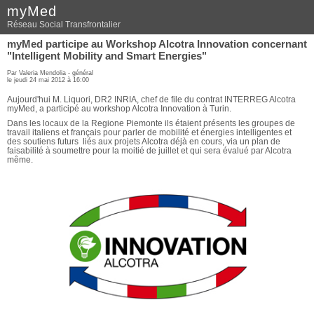
myMed
Réseau Social Transfrontalier
myMed participe au Workshop Alcotra Innovation concernant
"Intelligent Mobility and Smart Energies"
Par Valeria Mendolia -
général
le jeudi 24 mai 2012 à 16:00
Aujourd'hui M. Liquori, DR2 INRIA, chef de file du contrat INTERREG Alcotra
myMed, a participé au workshop Alcotra Innovation à Turin.
Dans les locaux de la Regione Piemonte ils étaient présents les groupes de
travail italiens et français pour parler de mobilité et énergies intelligentes et
des soutiens futurs liés aux projets Alcotra déjà en cours, via un plan de
faisabilité à soumettre pour la moitié de juillet et qui sera évalué par Alcotra
même.