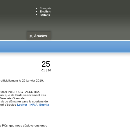
Français
English
Italiano
Articles
25
01 | 10
ficiellement le 25 janvier 2010.
ontalier INTERREG - ALCOTRA,
insi que de l'auto-financement des
 Piemonte Orientale.
urait pu démarrer sans le soutiens de
 Chef d'équipe
LogNet - INRIA, Sophia
 de PCs, que nous déployerons entre