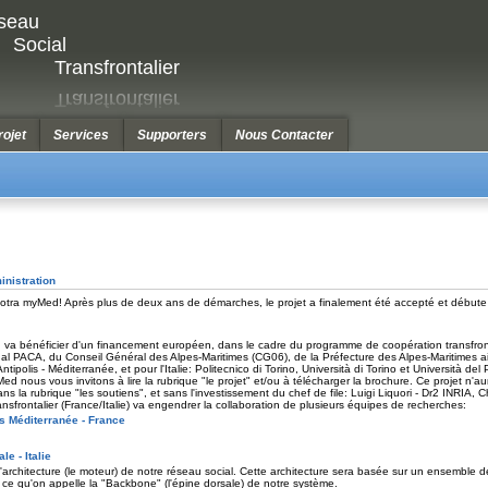
seau
Social
Transfrontalier
rojet
Services
Supporters
Nous Contacter
inistration
ra myMed! Après plus de deux ans de démarches, le projet a finalement été accepté et débute of
va bénéficier d'un financement européen, dans le cadre du programme de coopération transfr
al PACA, du Conseil Général des Alpes-Maritimes (CG06), de la Préfecture des Alpes-Maritimes a
tipolis - Méditerranée, et pour l'Italie: Politecnico di Torino, Università di Torino et Università del
d nous vous invitons à lire la rubrique "le projet" et/ou à télécharger la brochure. Ce projet n'a
ns la rubrique "les soutiens", et sans l'investissement du chef de file: Luigi Liquori - Dr2 INRIA,
ransfrontalier (France/Italie) va engendrer la collaboration de plusieurs équipes de recherches:
is Méditerranée - France
e - Italie
 l'architecture (le moteur) de notre réseau social. Cette architecture sera basée sur un ensemble
era ce qu'on appelle la "Backbone" (l'épine dorsale) de notre système.