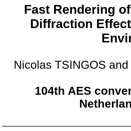
Fast Rendering o
Diffraction Effec
Envi
Nicolas TSINGOS an
104th AES conve
Netherla