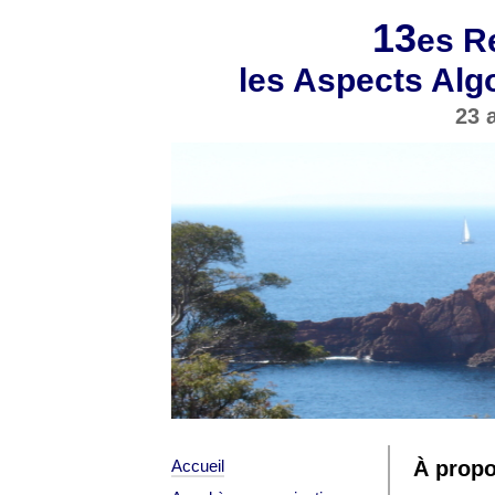
13
es R
les Aspects Alg
23 
À propo
Accueil