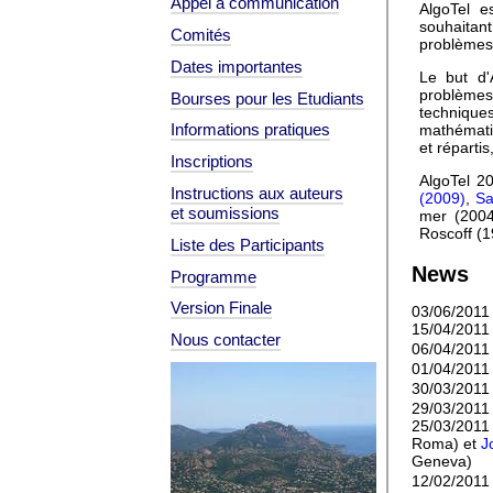
Appel à communication
AlgoTel es
souhaitan
Comités
problèmes
Dates importantes
Le but d'
problèmes
Bourses pour les Etudiants
technique
Informations pratiques
mathématiq
et réparti
Inscriptions
AlgoTel 20
Instructions aux auteurs
(2009)
,
Sa
et soumissions
mer (2004
Roscoff (1
Liste des Participants
News
Programme
Version Finale
03/06/2011 :
15/04/2011
Nous contacter
06/04/2011
01/04/2011 
30/03/2011
29/03/2011 :
25/03/2011 
Roma) et
J
Geneva)
12/02/2011