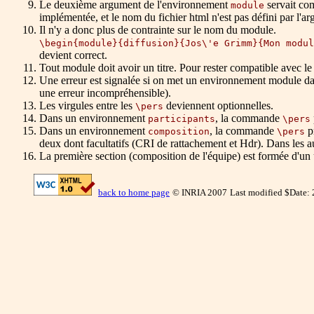
Le deuxième argument de l'environnement
servait co
module
implémentée, et le nom du fichier html n'est pas défini par l
Il n'y a donc plus de contrainte sur le nom du module.
\begin{module}{diffusion}{Jos\'e Grimm}{Mon modul
devient correct.
Tout module doit avoir un titre. Pour rester compatible avec l
Une erreur est signalée si on met un environnement module dan
une erreur incompréhensible).
Les virgules entre les
deviennent optionnelles.
\pers
Dans un environnement
, la commande
participants
\pers
Dans un environnement
, la commande
pr
composition
\pers
deux dont facultatifs (CRI de rattachement et Hdr). Dans les 
La première section (composition de l'équipe) est formée d'
back to home page
© INRIA 2007
Last modified $Date: