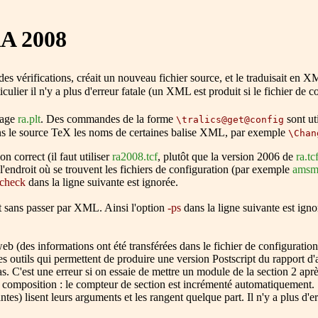
RA 2008
 des vérifications, créait un nouveau fichier source, et le traduisait en
ulier il n'y a plus d'erreur fatale (un XML est produit si le fichier de co
kage
ra.plt
. Des commandes de la forme
sont ut
\tralics@get@config
r dans le source TeX les noms de certaines balise XML, par exemple
\Chan
 correct (il faut utiliser
ra2008.tcf
, plutôt que la version 2006 de
ra.tc
 l'endroit où se trouvent les fichiers de configuration (par exemple
amsma
-check
dans la ligne suivante est ignorée.
t sans passer par XML. Ainsi l'option
-ps
dans la ligne suivante est igno
eb (des informations ont été transférées dans le fichier de configurat
s outils qui permettent de produire une version Postscript du rapport d'a
s. C'est une erreur si on essaie de mettre un module de la section 2 après
 composition : le compteur de section est incrémenté automatiquement.
antes) lisent leurs arguments et les rangent quelque part. Il n'y a plus d'