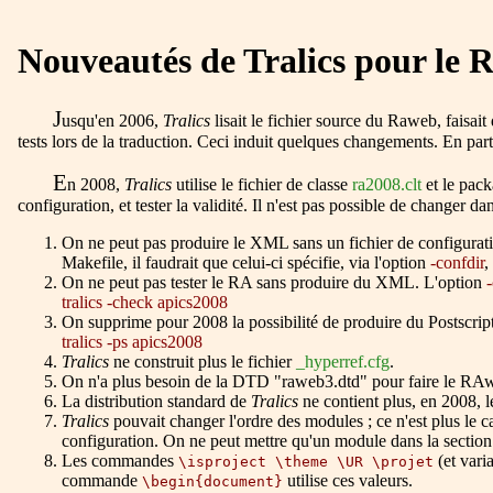
Nouveautés de Tralics pour le 
J
usqu'en 2006,
Tralics
lisait le fichier source du Raweb, faisait
tests lors de la traduction. Ceci induit quelques changements. En partic
E
n 2008,
Tralics
utilise le fichier de classe
ra2008.clt
et le pac
configuration, et tester la validité. Il n'est pas possible de change
On ne peut pas produire le XML sans un fichier de configuration
Makefile, il faudrait que celui-ci spécifie, via l'option
-confdir
,
On ne peut pas tester le RA sans produire du XML. L'option
tralics -check apics2008
On supprime pour 2008 la possibilité de produire du Postscrip
tralics -ps apics2008
Tralics
ne construit plus le fichier
_hyperref.cfg
.
On n'a plus besoin de la DTD
raweb3.dtd
pour faire le RAw
La distribution standard de
Tralics
ne contient plus, en 2008, le
Tralics
pouvait changer l'ordre des modules ; ce n'est plus le ca
configuration. On ne peut mettre qu'un module dans la section
Les commandes
(et vari
\isproject \theme \UR \projet
commande
utilise ces valeurs.
\begin{document}