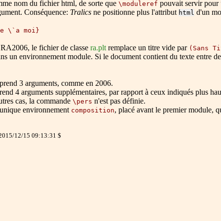
mme nom du fichier html, de sorte que
pouvait servir pour 
\moduleref
'argument. Conséquence:
Tralics
ne positionne plus l'attribut
d'un mo
html
e \`a moi}
e RA2006, le fichier de classe
ra.plt
remplace un titre vide par
(Sans Ti
s un environnement module. Si le document contient du texte entre deux
prend 3 arguments, comme en 2006.
end 4 arguments supplémentaires, par rapport à ceux indiqués plus haut. 
autres cas, la commande
n'est pas définie.
\pers
un unique environnement
, placé avant le premier module,
composition
 2015/12/15 09:13:31 $