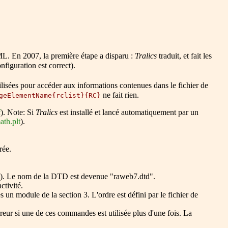
 XML. En 2007, la première étape a disparu :
Tralics
traduit, et fait les
nfiguration est correct).
ilisées pour accéder aux informations contenues dans le fichier de
ne fait rien.
geElementName{rclist}{RC}
f
). Note: Si
Tralics
est installé et lancé automatiquement par un
th.plt
).
rée.
ion). Le nom de la DTD est devenue
raweb7.dtd
.
ctivité.
 un module de la section 3. L'ordre est défini par le fichier de
erreur si une de ces commandes est utilisée plus d'une fois. La