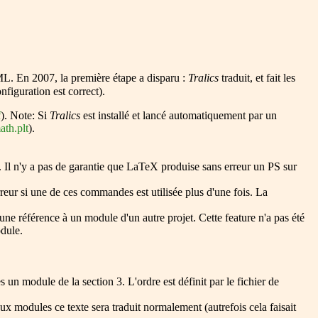
 XML. En 2007, la première étape a disparu :
Tralics
traduit, et fait les
nfiguration est correct).
f
). Note: Si
Tralics
est installé et lancé automatiquement par un
th.plt
).
s. Il n'y a pas de garantie que LaTeX produise sans erreur un PS sur
erreur si une de ces commandes est utilisée plus d'une fois. La
une référence à un module d'un autre projet. Cette feature n'a pas été
dule.
 un module de la section 3. L'ordre est définit par le fichier de
 modules ce texte sera traduit normalement (autrefois cela faisait