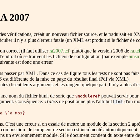
RA 2007
 des vérifications, créait un nouveau fichier source, et le traduisait en
ulier il n'y a plus d'erreur fatale (un XML est produit si le fichier de co
 correct (il faut utiliser
ra2007.tcf
, plutôt que la version 2006 de
ra.tc
 l'endroit où se trouvent les fichiers de configuration (par exemple
amsma
uivante est donc une erreur
ns passer par XML. Dans ce cas de figure tous les tests ne sont pas fait
est différente de la mise en page du résultat final (Pdf via XML).
antes) lisent leurs arguments et les rangent quelque part. Il n'y a plus d'
mme nom du fichier html, de sorte que
pouvait servir pour 
\moduleref
'argument. Conséquence:
Tralics
ne positionne plus l'attribut
d'un mo
html
e \`a moi}
s. C'est une erreur si on essaie de mettre un module de la section 2 après
 composition : le compteur de section est incrémenté automatiquement.
s un environnement module. Si le document contient du texte entre deux