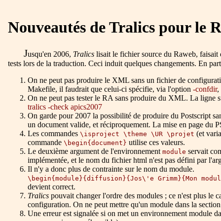
Nouveautés de Tralics pour le 
J
usqu'en 2006,
Tralics
lisait le fichier source du Raweb, faisait
tests lors de la traduction. Ceci induit quelques changements. En partic
On ne peut pas produire le XML sans un fichier de configuration
Makefile, il faudrait que celui-ci spécifie, via l'option
-confdir
,
On ne peut pas tester le RA sans produire du XML. La ligne s
tralics -check apics2007
On garde pour 2007 la possibilité de produire du Postscript sa
un document valide, et réciproquement. La mise en page du PS 
Les commandes
(et vari
\isproject \theme \UR \projet
commande
utilise ces valeurs.
\begin{document}
Le deuxième argument de l'environnement
servait co
module
implémentée, et le nom du fichier html n'est pas défini par l
Il n'y a donc plus de contrainte sur le nom du module.
\begin{module}{diffusion}{Jos\'e Grimm}{Mon modul
devient correct.
Tralics
pouvait changer l'ordre des modules ; ce n'est plus le ca
configuration. On ne peut mettre qu'un module dans la section
Une erreur est signalée si on met un environnement module dan