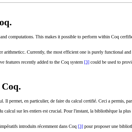
oq.
fs and computations. This makes it possible to perform within Coq cerfif
eger arithmeticc. Currently, the most efficient one is purely functional a
tive features recently added to the Coq system
[3]
could be used to provid
n Coq.
l. Il permet, en particulier, de faire du calcul certifié. Ceci a permis, 
u calcul sur les entiers est crucial. Pour l'instant, la bibliothèque la pl
its impératifs introduits récemment dans Coq
[3]
pour proposer une bibliot