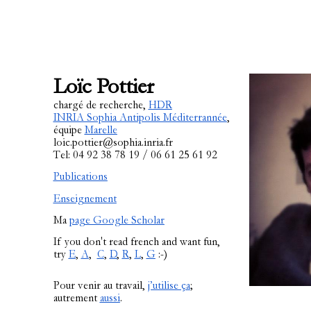
Loïc Pottier
chargé de recherche,
HDR
INRIA Sophia Antipolis Méditerrannée
,
équipe
Marelle
loic.pottier@sophia.inria.fr
Tel: 04 92 38 78 19 / 06 61 25 61 92
Publications
Enseignement
Ma
page Google Scholar
If you don't read french and want fun,
try
E
,
A
,
C
,
D
,
R
,
L
,
G
:-)
Pour venir au travail,
j’utilise ça
;
a
utrement
aussi
.