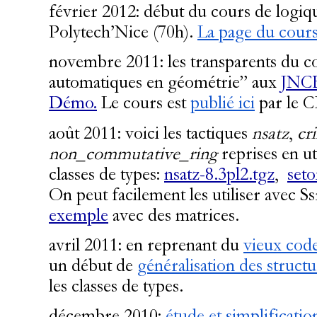
février 2012: début du cours de log
Polytech’Nice (70h).
La page du cours 
novembre 2011: les transparents du c
automatiques en géométrie” aux
JNCF
Démo.
Le cours est
publié ici
par le 
août 2011: voici les tactiques
nsatz
,
cr
non_commutative_ring
reprises en u
classes de types:
nsatz-8.3pl2.tgz
,
seto
On peut facilement les utiliser avec Ss
exemple
avec des matrices.
avril 2011: en reprenant du
vieux code
un début de
généralisation des struct
les classes de types.
décembre 2010:
étude et simplificatio