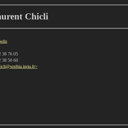
icli
olis
2 38 76 05
2 38 50 60
cli@sophia.inria.fr>