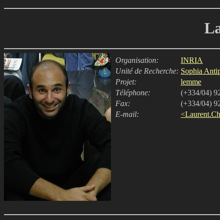
Laurent Ch
Organisation:
INRIA
Unité de Recherche:
Sophia Antip
Projet:
lemme
Téléphone:
(+334/04) 9
Fax:
(+334/04) 9
E-mail:
<Laurent.Chi