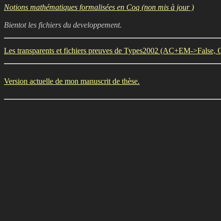
Notions mathématiques formalisées en Coq (non mis à jour )
Bientot les fichiers du developpement.
Les transparents et fichiers preuves de Types2002 (AC+EM->False, Qu
Version actuelle de mon manuscrit de thèse.