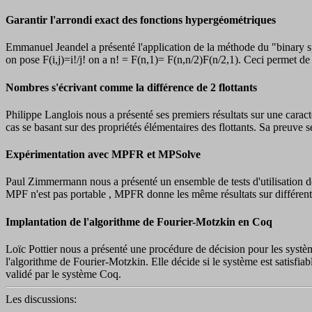
Garantir l'arrondi exact des fonctions hypergéométriques
Emmanuel Jeandel a présenté l'application de la méthode du "binary sp
on pose F(i,j)=i!/j! on a n! = F(n,1)= F(n,n/2)F(n/2,1). Ceci permet de 
Nombres s'écrivant comme la différence de 2 flottants
Philippe Langlois nous a présenté ses premiers résultats sur une caract
cas se basant sur des propriétés élémentaires des flottants. Sa preuve
Expérimentation avec MPFR et MPSolve
Paul Zimmermann nous a présenté un ensemble de tests d'utilisation d
MPF n'est pas portable , MPFR donne les même résultats sur différente
Implantation de l'algorithme de Fourier-Motzkin en Coq
Loïc Pottier nous a présenté une procédure de décision pour les systèm
l'algorithme de Fourier-Motzkin. Elle décide si le système est satisfiab
validé par le système Coq.
Les discussions: