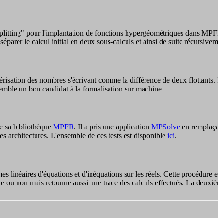
litting" pour l'implantation de fonctions hypergéométriques dans MPFR.
séparer le calcul initial en deux sous-calculs et ainsi de suite récursive
érisation des nombres s'écrivant comme la différence de deux flottants. I
 semble un bon candidat à la formalisation sur machine.
e sa bibliothèque
MPFR
. Il a pris une application
MPSolve
en remplaçan
s architectures. L'ensemble de ces tests est disponible
ici
.
es linéaires d'équations et d'inéquations sur les réels. Cette procédure 
le ou non mais retourne aussi une trace des calculs effectués. La deuxièm