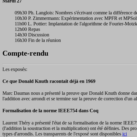
Mardi 27
09h30 Ph. Langlois: Nombres s'écrivant comme la différence de 
10h30 P. Zimmermann: Expérimentation avec MPFR et MPSol
11h00 L. Pottier: Implantation de l'algorithme de Fourier-Motz
12h00 Repas
14h30 Discussion
16h30 Fin de la réunion
Compte-rendu
Les exposés:
Ce que Donald Knuth racontait déjà en 1969
Marc Daumas nous a présenté la preuve que Donald Knuth donne dans s
l'addition avec arrondi et se termine sur la preuve de correction d'un a
Formalisation de la norme IEEE754 dans Coq
Laurent Théry a présenté l'état de sa formalisation de la norme IEEE754.
(l'addition la soustraction et la multiplication) ont été définies. Des 
types d'arrondis. Les transparents de l'exposé sont disponibles
ici