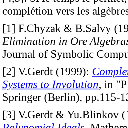
complétion vers les algèbres
[1] F.Chyzak & B.Salvy (1
Elimination in Ore Algebras
Journal of Symbolic Comp
[2] V.Gerdt (1999):
Complet
Systems to Involution
, in "
Springer (Berlin), pp.115-1
[3] V.Gerdt & Yu.Blinkov 
Polynomial Ideals
, Mathem