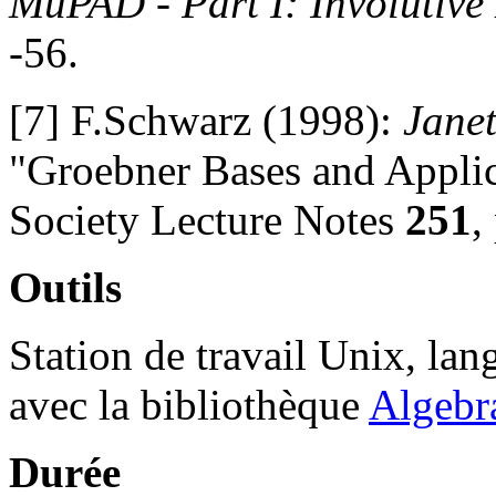
MuPAD - Part I: Involutive
-56.
[7] F.Schwarz (1998):
Jane
"Groebner Bases and Appli
Society Lecture Notes
251
,
Outils
Station de travail Unix, l
avec la bibliothèque
Algebr
Durée