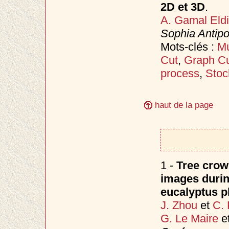
2D et 3D
.
A. Gamal Eld
Sophia Antipo
Mots-clés :
Mu
Cut
,
Graph C
process
,
Stoc
haut de la page
1 -
Tree crown
images durin
eucalyptus pl
J. Zhou
et
C. 
G. Le Maire
e