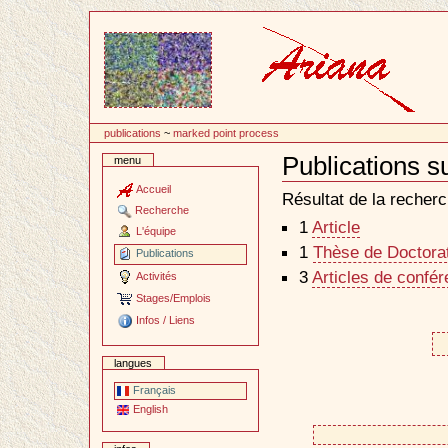
Passer
au
contenu
publications
~
marked point process
Publications s
menu
Document
Actions
Accueil
Résultat de la recherc
Recherche
1
Article
L'équipe
1
Thèse de Doctorat 
Publications
3
Articles de confé
Activités
Stages/Emplois
Infos / Liens
langues
Français
English