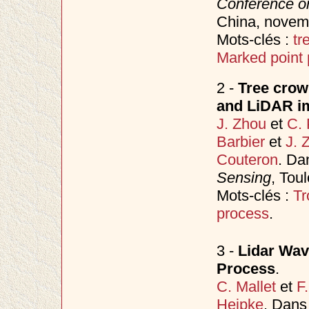
Conference o
China, nove
Mots-clés :
tr
Marked point
2 -
Tree crown
and LiDAR im
J. Zhou
et
C. 
Barbier
et
J. 
Couteron
. D
Sensing
, Tou
Mots-clés :
Tr
process
.
3 -
Lidar Wav
Process
.
C. Mallet
et
F
Heipke
. Dan