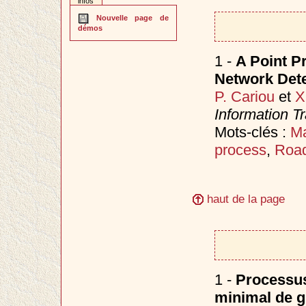
infos
Nouvelle page de
démos
1 -
A Point P
Network Detec
P. Cariou
et
X
Information T
Mots-clés :
Ma
process
,
Road
haut de la page
1 -
Processus
minimal de gr