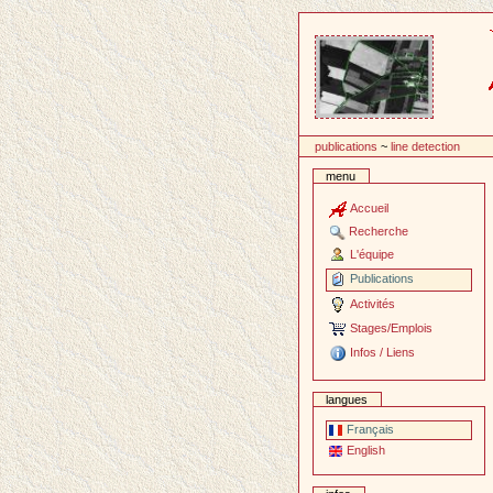
Passer
au
contenu
publications
~
line detection
menu
Accueil
Recherche
L'équipe
Publications
Activités
Stages/Emplois
Infos / Liens
langues
Français
English