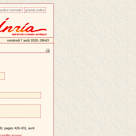
police normale
grande police
vendredi 7 août 2026, 09h43
4): pages 426-431, avril
satellite images
.