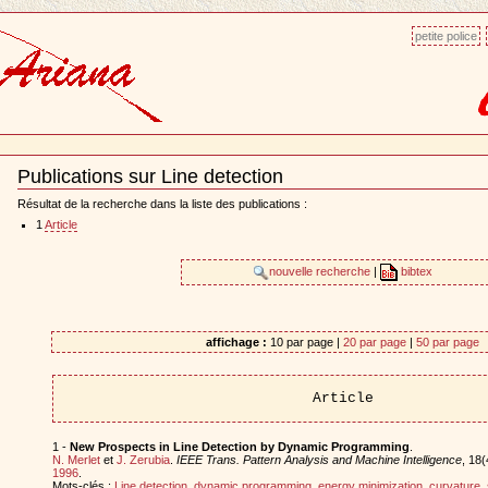
petite police
Publications sur Line detection
Document
Actions
Résultat de la recherche dans la liste des publications :
1
Article
nouvelle recherche
|
bibtex
affichage :
10 par page |
20 par page
|
50 par page
Article
1 -
New Prospects in Line Detection by Dynamic Programming
.
N. Merlet
et
J. Zerubia
.
IEEE Trans. Pattern Analysis and Machine Intelligence
, 18(
1996
.
Mots-clés :
Line detection
,
dynamic programming
,
energy minimization
,
curvature
,