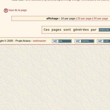
haut de la page
affichage :
10 par page |
20 par page
|
50 par page
Ces pages sont générées par
ght © 2005 - Projet Ariana -
webmaster