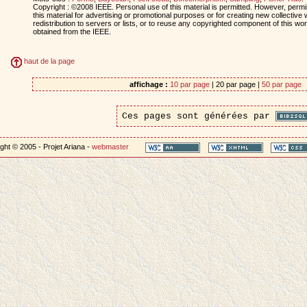
Copyright : ©2008 IEEE. Personal use of this material is permitted. However, permis
this material for advertising or promotional purposes or for creating new collective 
redistribution to servers or lists, or to reuse any copyrighted component of this w
obtained from the IEEE.
haut de la page
affichage :
10 par page
| 20 par page |
50 par page
Ces pages sont générées par
ght © 2005 - Projet Ariana -
webmaster