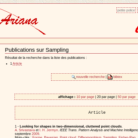
petite police
Publications sur Sampling
Document
Actions
Résultat de la recherche dans la liste des publications :
1
Article
nouvelle recherche
|
bibtex
affichage :
10 par page
| 20 par page |
50 par page
Article
1 -
Looking for shapes in two-dimensional, cluttered point clouds
.
A. Srivastava
et
I. H. Jermyn
.
IEEE Trans. Pattern Analysis and Machine Intelligen
septembre
2009
.
Mots-clés :
Forme
,
Bayesian
,
Point cloud
,
Diffeomorphism
,
Sampling
,
Fisher-Rao
.