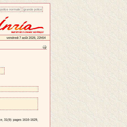
police normale
grande police
vendredi 7 août 2026, 22h54
ce
, 31(9): pages 1616-1629,