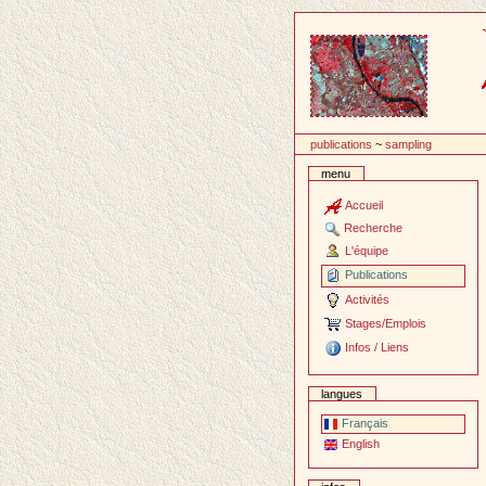
Passer
au
contenu
publications
~
sampling
menu
Accueil
Recherche
L'équipe
Publications
Activités
Stages/Emplois
Infos / Liens
langues
Français
English