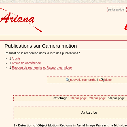
petite police
Publications sur Camera motion
Document
Actions
Résultat de la recherche dans la liste des publications :
1
Article
1
Article de conférence
1
Rapport de recherche et Rapport technique
nouvelle recherche
|
bibtex
affichage :
10 par page
|
20 par page
| 50 par page
Article
1 -
Detection of Object Motion Regions in Aerial Image Pairs with a Multi-L