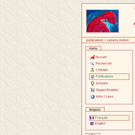
Passer
au
contenu
publications
~
camera motion
menu
Accueil
Recherche
L'équipe
Publications
Activités
Stages/Emplois
Infos / Liens
langues
Français
English