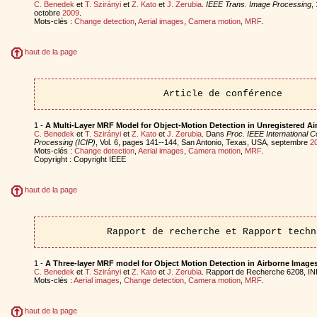
C. Benedek
et
T. Szirányi
et
Z. Kato
et
J. Zerubia
.
IEEE Trans. Image Processing
,
octobre
2009
.
Mots-clés :
Change detection
,
Aerial images
,
Camera motion
,
MRF
.
haut de la page
Article de conférence
1 -
A Multi-Layer MRF Model for Object-Motion Detection in Unregistered Ai
C. Benedek
et
T. Szirányi
et
Z. Kato
et
J. Zerubia
. Dans
Proc. IEEE International 
Processing (ICIP)
, Vol. 6, pages 141--144, San Antonio, Texas, USA, septembre
2
Mots-clés :
Change detection
,
Aerial images
,
Camera motion
,
MRF
.
Copyright : Copyright IEEE
haut de la page
Rapport de recherche et Rapport techn
1 -
A Three-layer MRF model for Object Motion Detection in Airborne Image
C. Benedek
et
T. Szirányi
et
Z. Kato
et
J. Zerubia
. Rapport de Recherche 6208, INR
Mots-clés :
Aerial images
,
Change detection
,
Camera motion
,
MRF
.
haut de la page