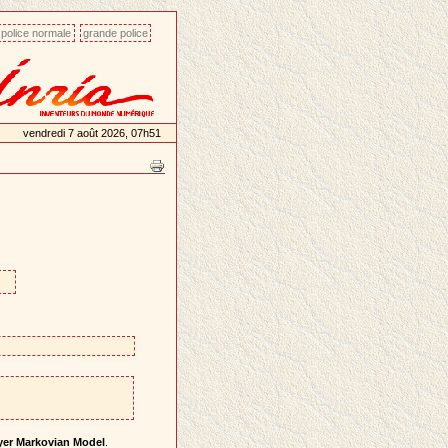
police normale
grande police
vendredi 7 août 2026, 07h51
ayer Markovian Model
.