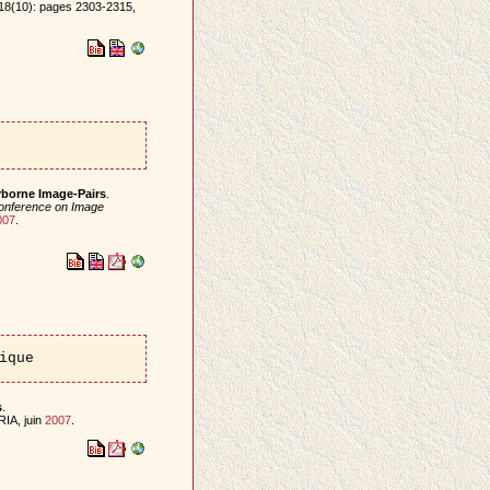
 18(10): pages 2303-2315,
rborne Image-Pairs
.
Conference on Image
007
.
ique
s
.
IA, juin
2007
.