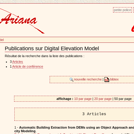
petite police
del
Publications sur Digital Elevation Model
Document
Actions
Résultat de la recherche dans la liste des publications :
3
Articles
1
Article de conférence
nouvelle recherche
|
bibtex
affichage :
10 par page
|
20 par page
| 50 par page
3 Articles
1 -
Automatic Building Extraction from DEMs using an Object Approach and 
city Modeling
.