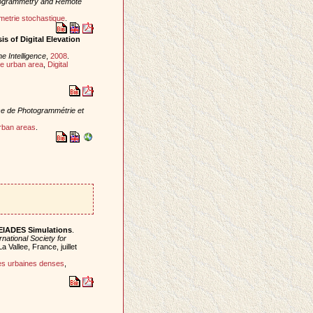
togrammetry and Remote
etrie stochastique
.
s of Digital Elevation
e Intelligence
,
2008
.
e urban area
,
Digital
e de Photogrammétrie et
rban areas
.
LEIADES Simulations
.
rnational Society for
a Vallee, France, juillet
s urbaines denses
,