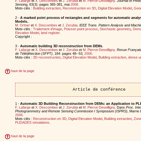
F. Lafarge
et
X. Descombes
et
J. Zerubia
et
M. Pierrot-Deseilligny
.
Journal of Pho
Sensing
, 63(3): pages 365-381, mai
2008
.
Mots-clés :
Building extraction
,
Reconstruction en 3D
,
Digital Elevation Model
,
Geom
2 -
A marked point process of rectangles and segments for automatic analysi
Models.
.
M. Ortner
et
X. Descombes
et
J. Zerubia
.
IEEE Trans. Pattern Analysis and Machin
Mots-clés :
Traitement d'image
,
Poisson point process
,
Stochastic geometry
,
Dens
Elevation Model
,
land register
.
Copyright :
3 -
Automatic building 3D reconstruction from DEMs
.
F. Lafarge
et
X. Descombes
et
J. Zerubia
et
M. Pierrot-Deseilligny
.
Revue Français
de Télédétection (SFPT)
, 184: pages 48--53,
2006
.
Mots-clés :
3D-reconstruction
,
Digital Elevation Model
,
Building extraction
,
dense u
haut de la page
Article de conférence
1 -
Automatic 3D Building Reconstruction from DEMs: an Application to P
F. Lafarge
et
X. Descombes
et
J. Zerubia
et
M. Pierrot-Deseilligny
. Dans
Proc. Inte
Photogrammetry and Remote Sensing Commission I Symposium (ISPRS)
, Marne L
2006
.
Mots-clés :
Reconstruction en 3D
,
Digital Elevation Model
,
Building extraction
,
Zone
PLEIADES simulations
.
haut de la page