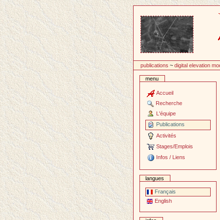
Passer
au
contenu
publications
~
digital elevation mo
menu
Accueil
Recherche
L'équipe
Publications
Activités
Stages/Emplois
Infos / Liens
langues
Français
English