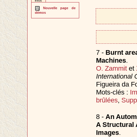
infos
Nouvelle page de
démos
7 -
Burnt are
Machines
.
O. Zammit
et
International
Figueira da F
Mots-clés :
Im
brûlées
,
Supp
8 -
An Automa
A Structural
Images
.