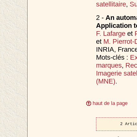
satellitaire
,
Su
2 -
An automa
Application t
F. Lafarge
et
et
M. Pierrot-
INRIA, Franc
Mots-clés :
Ex
marques
,
Rec
Imagerie satell
(MNE)
.
haut de la page
2 Arti