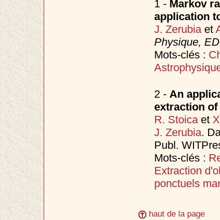
1 -
Markov ra
application 
J. Zerubia
et
Physique, ED
Mots-clés :
Ch
Astrophysiqu
2 -
An applic
extraction of
R. Stoica
et
X
J. Zerubia
. D
Publ. WITPre
Mots-clés :
Re
Extraction d'o
ponctuels ma
haut de la page