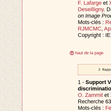
F. Lafarge
et
Deseilligny
. 
on Image Proc
Mots-clés :
Re
RJMCMC
,
Ap
Copyright : I
haut de la page
2 Rapp
1 -
Support V
discriminati
O. Zammit
et
Recherche 63
Mots-clés :
Fe