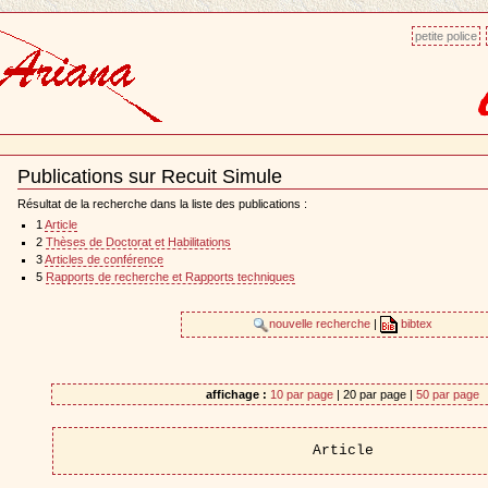
petite police
Publications sur Recuit Simule
Document
Actions
Résultat de la recherche dans la liste des publications :
1
Article
2
Thèses de Doctorat et Habilitations
3
Articles de conférence
5
Rapports de recherche et Rapports techniques
nouvelle recherche
|
bibtex
affichage :
10 par page
| 20 par page |
50 par page
Article