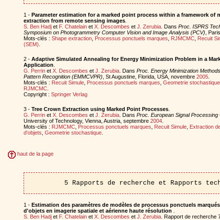
1 -
Parameter estimation for a marked point process within a framework of 
extraction from remote sensing images
.
S. Ben Hadj
et
F. Chatelain
et
X. Descombes
et
J. Zerubia
. Dans
Proc. ISPRS Tech
Symposium on Photogrammetry Computer Vision and Image Analysis (PCV)
, Par
Mots-clés :
Shape extraction
,
Processus ponctuels marques
,
RJMCMC
,
Recuit Si
(SEM)
.
2 -
Adaptive Simulated Annealing for Energy Minimization Problem in a Mar
Application
.
G. Perrin
et
X. Descombes
et
J. Zerubia
. Dans
Proc. Energy Minimization Methods
Pattern Recognition (EMMCVPR)
, St Augustine, Florida, USA, novembre
2005
.
Mots-clés :
Recuit Simule
,
Processus ponctuels marques
,
Geometrie stochastique
RJMCMC
.
Copyright :
Springer Verlag
3 -
Tree Crown Extraction using Marked Point Processes
.
G. Perrin
et
X. Descombes
et
J. Zerubia
. Dans
Proc. European Signal Processin
University of Technology, Vienna, Austria, septembre
2004
.
Mots-clés :
RJMCMC
,
Processus ponctuels marques
,
Recuit Simule
,
Extraction d
d'objets
,
Geometrie stochastique
.
haut de la page
5 Rapports de recherche et Rapports tec
1 -
Estimation des paramètres de modèles de processus ponctuels marqués 
d'objets en imagerie spatiale et aérienne haute résolution
.
S. Ben Hadj
et
F. Chatelain
et
X. Descombes
et
J. Zerubia
. Rapport de recherche 73