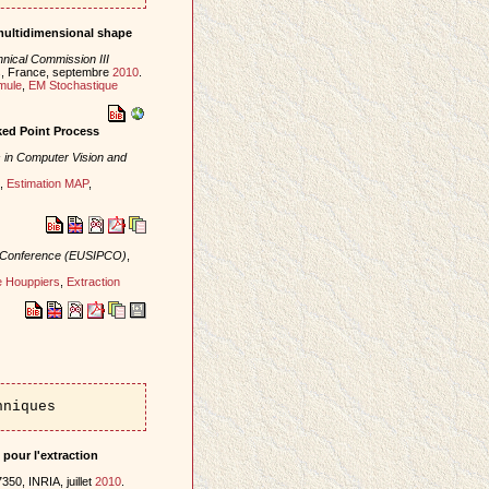
multidimensional shape
nical Commission III
is, France, septembre
2010
.
mule
,
EM Stochastique
ked Point Process
 in Computer Vision and
,
Estimation MAP
,
g Conference (EUSIPCO)
,
e Houppiers
,
Extraction
hniques
pour l'extraction
50, INRIA, juillet
2010
.