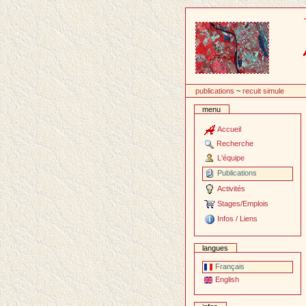
Passer
au
contenu
publications
~
recuit simule
menu
Accueil
Recherche
L'équipe
Publications
Activités
Stages/Emplois
Infos / Liens
langues
Français
English