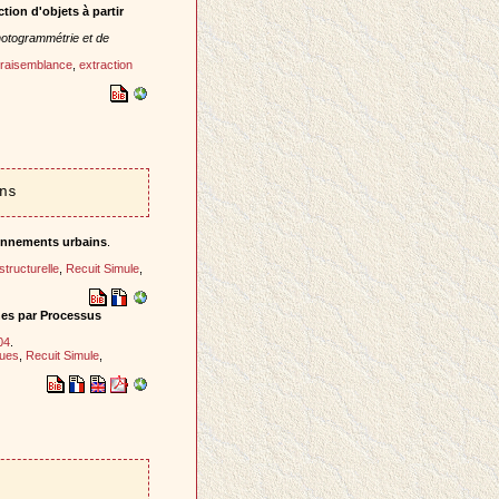
ion d'objets à partir
otogrammétrie et de
raisemblance
,
extraction
ns
ronnements urbains
.
tructurelle
,
Recuit Simule
,
nnes par Processus
04
.
ques
,
Recuit Simule
,