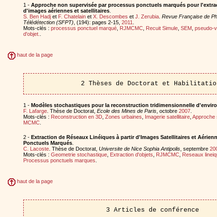
1 -
Approche non supervisée par processus ponctuels marqués pour l'extract
d'images aériennes et satellitaires
.
S. Ben Hadj
et
F. Chatelain
et
X. Descombes
et
J. Zerubia
.
Revue Française de Ph
Télédétection (SFPT)
, (194): pages 2-15,
2011
.
Mots-clés :
processus ponctuel marqué
,
RJMCMC
,
Recuit Simule
,
SEM
,
pseudo-v
d'objet.
.
haut de la page
2 Thèses de Doctorat et Habilitatio
1 -
Modèles stochastiques pour la reconstruction tridimensionnelle d'envi
F. Lafarge
. Thèse de Doctorat,
Ecole des Mines de Paris
, octobre
2007
.
Mots-clés :
Reconstruction en 3D
,
Zones urbaines
,
Imagerie satellitaire
,
Approche s
MCMC
.
2 -
Extraction de Réseaux Linéiques à partir d'Images Satellitaires et Aérie
Ponctuels Marqués
.
C. Lacoste
. Thèse de Doctorat,
Universite de Nice Sophia Antipolis
, septembre
20
Mots-clés :
Geometrie stochastique
,
Extraction d'objets
,
RJMCMC
,
Reseaux linei
Processus ponctuels marques
.
haut de la page
3 Articles de conférence