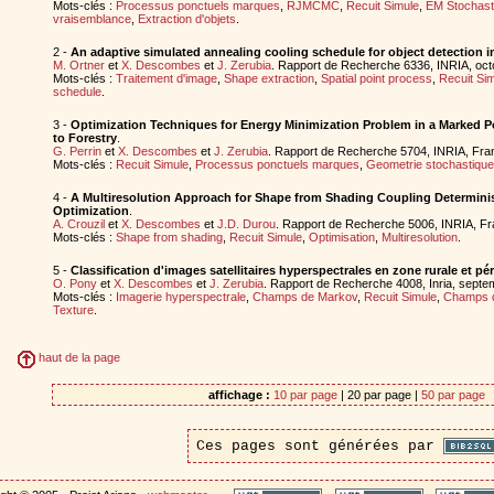
Mots-clés :
Processus ponctuels marques
,
RJMCMC
,
Recuit Simule
,
EM Stochast
vraisemblance
,
Extraction d'objets
.
2 -
An adaptive simulated annealing cooling schedule for object detection 
M. Ortner
et
X. Descombes
et
J. Zerubia
. Rapport de Recherche 6336, INRIA, oc
Mots-clés :
Traitement d'image
,
Shape extraction
,
Spatial point process
,
Recuit Si
schedule
.
3 -
Optimization Techniques for Energy Minimization Problem in a Marked P
to Forestry
.
G. Perrin
et
X. Descombes
et
J. Zerubia
. Rapport de Recherche 5704, INRIA, Fr
Mots-clés :
Recuit Simule
,
Processus ponctuels marques
,
Geometrie stochastique
4 -
A Multiresolution Approach for Shape from Shading Coupling Determinis
Optimization
.
A. Crouzil
et
X. Descombes
et
J.D. Durou
. Rapport de Recherche 5006, INRIA, F
Mots-clés :
Shape from shading
,
Recuit Simule
,
Optimisation
,
Multiresolution
.
5 -
Classification d'images satellitaires hyperspectrales en zone rurale et pé
O. Pony
et
X. Descombes
et
J. Zerubia
. Rapport de Recherche 4008, Inria, sept
Mots-clés :
Imagerie hyperspectrale
,
Champs de Markov
,
Recuit Simule
,
Champs 
Texture
.
haut de la page
affichage :
10 par page
| 20 par page |
50 par page
Ces pages sont générées par