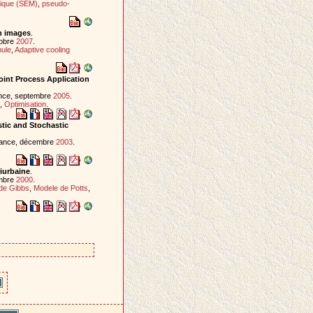
ique (SEM)
,
pseudo-
in images
.
tobre
2007
.
mule
,
Adaptive cooling
oint Process Application
ance, septembre
2005
.
,
Optimisation
.
tic and Stochastic
rance, décembre
2003
.
riurbaine
.
embre
2000
.
de Gibbs
,
Modele de Potts
,