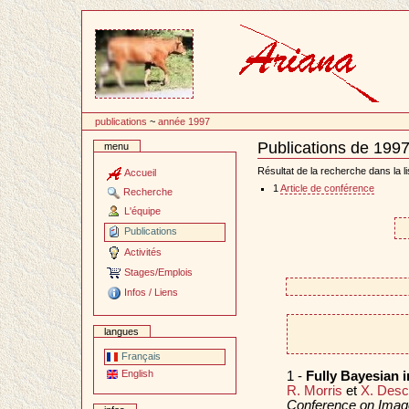
Passer
au
contenu
publications
~
année 1997
Publications de 199
menu
Document
Actions
Résultat de la recherche dans la li
Accueil
1
Article de conférence
Recherche
L'équipe
Publications
Activités
Stages/Emplois
Infos / Liens
langues
Français
English
1 -
Fully Bayesian 
R. Morris
et
X. Des
Conference on Imag