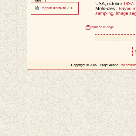
infos
USA, octobre
1997
.
Mots-clés :
Bayes m
Rapport d'activité 2011
sampling
,
Image seg
haut de la page
Copyright © 2005 - Projet Ariana -
webmast